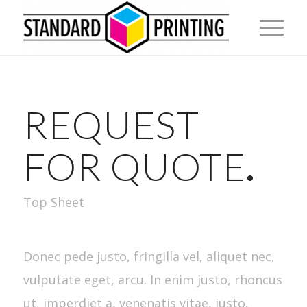
REQUEST
FOR QUOTE
.
Top Sheet
Donec pede justo, fringilla vel, aliquet nec,
vulputate eget, arcu. In enim justo, rhoncus
ut, imperdiet a, venenatis vitae, justo.