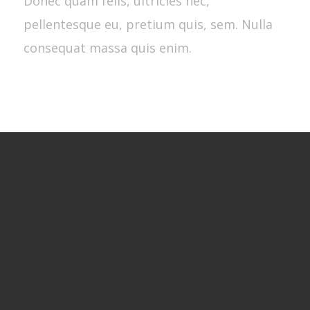
Donec quam felis, ultricies nec,
pellentesque eu, pretium quis, sem. Nulla
consequat massa quis enim.